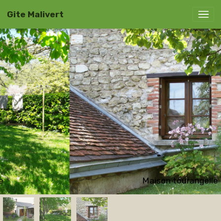
Gite Malivert
Maison tourangelle